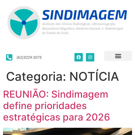
(62)3229-2075
Para Filiados
Convenções Coletivas
Fale Conosco
Categoria:
NOTÍCIA
REUNIÃO: Sindimagem
define prioridades
estratégicas para 2026