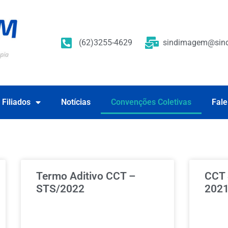
(62)3255-4629
sindimagem@sind
 Filiados
Notícias
Convenções Coletivas
Fale
Termo Aditivo CCT –
CCT
STS/2022
2021