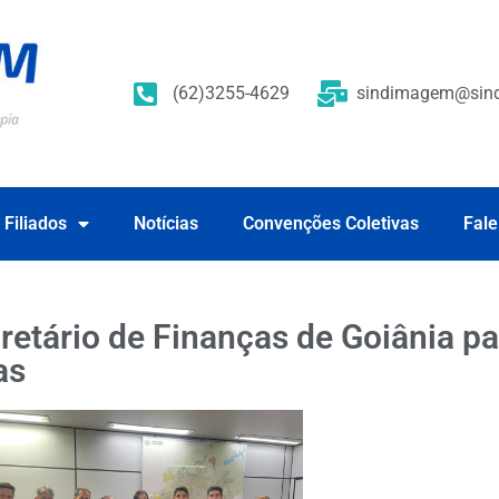
(62)3255-4629
sindimagem@sind
 Filiados
Notícias
Convenções Coletivas
Fale
tário de Finanças de Goiânia par
as