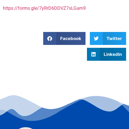
https://forms.gle/7yRrD6DDVZ7sLGam9
Facebook
Twitter
LinkedIn