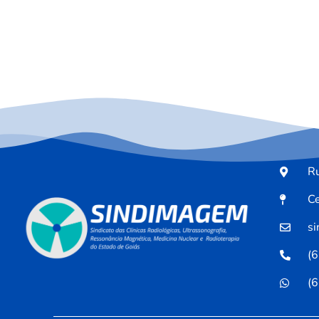
Ru
Ce
s
(
(