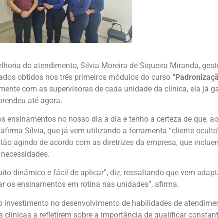
horia do atendimento, Silvia Moreira de Siqueira Miranda, gest
tados obtidos nos três primeiros módulos do curso
“Padronizaçã
nte com as supervisoras de cada unidade da clínica, ela já ga
prendeu até agora.
s ensinamentos no nosso dia a dia e tenho a certeza de que, ao
afirma Sílvia, que já vem utilizando a ferramenta “cliente ocult
stão agindo de acordo com as diretrizes da empresa, que inclu
 necessidades.
ito dinâmico e fácil de aplicar”, diz, ressaltando que vem adap
mar os ensinamentos em rotina nas unidades”, afirma.
 o investimento no desenvolvimento de habilidades de atendime
as clínicas a refletirem sobre a importância de qualificar consta