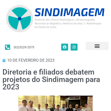
(62)3229-2075
Para Filiados
Convenções Coletivas
Fale Conosco
10 DE FEVEREIRO DE 2023
Diretoria e filiados debatem
projetos do Sindimagem para
2023